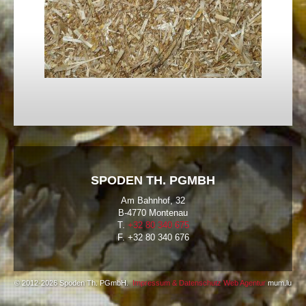
SPODEN TH. PGMBH
Am Bahnhof, 32
B-4770 Montenau
T.
+32 80 340 675
F. +32 80 340 676
© 2012-2026 Spoden Th. PGmbH.
Impressum & Datenschutz
Web Agentur
mum.lu