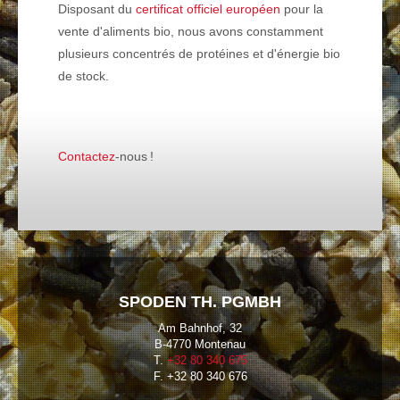
Disposant du
certificat officiel européen
pour la
vente d'aliments bio, nous avons constamment
Vitamines & minéraux
plusieurs concentrés de protéines et d'énergie
bio
de stock.
Autres aliments
Contactez
-nous !
Aliments bio
SPODEN TH. PGMBH
Am Bahnhof, 32
B-4770 Montenau
T.
+32 80 340 675
F. +32 80 340 676