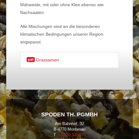
Mähweide
, mit oder ohne
Klee
ebenso wie
Nachsaaten
.
Alle Mischungen sind an die besonderen
klimatischen Bedingungen unserer Region
angepasst.
Grassamen
pdf
SPODEN TH. PGMBH
Am Bahnhof, 32
B-4770 Montenau
T.
+32 80 340 675